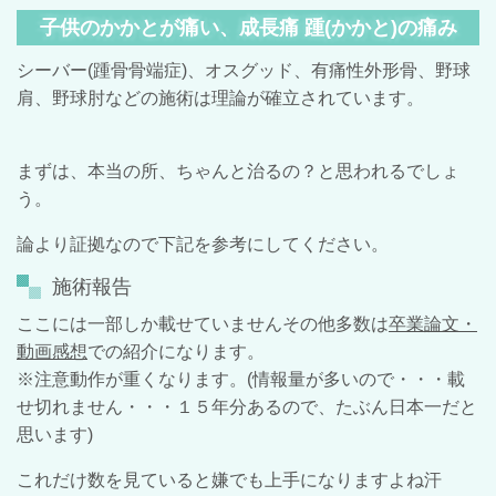
子供のかかとが痛い、成長痛 踵(かかと)の痛み
シーバー(踵骨骨端症)、
オスグッド、
有痛性外形骨、野球
肩、野球肘などの施術は理論が確立されています。
まずは、本当の所、ちゃんと治るの？と思われるでしょ
う。
論より証拠なので下記を参考にしてください。
施術報告
ここには一部しか載せていませんその他多数は
卒業論文・
動画感想
での紹介になります。
※注意動作が重くなります。(情報量が多いので・・・載
せ切れません・・・１５年分あるので、たぶん日本一だと
思います)
これだけ数を見ていると嫌でも上手になりますよね汗