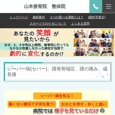
山本接骨院 整体院
トップページ
施術案内
３つの選べる運動とは？
感想(卒業文)
スポーツでのケガについて
よくある質問
シーバー病(セバー)、踵骨骨端症、踵の痛み、成
長痛